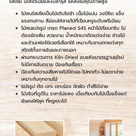
รัสเซีย เอสโตเนียและเบลารุส แหล่งไม้คุณภาพสูง
ไม้สนรัสเซียเป็นไม้เติบโตช้า เนื้อไม้แน่น วงปีชิด แข็ง
แรงทนทาน สีอ่อนให้ลายไม้ที่เรียบหรูระดับพรีเมียม
ไม้สนแปรรูป เกรด Planed S4S หน้าไม้เรียบกริบ ไม่
ต้องขัดเพิ่ม สวยงาม น้ำหนักเบาตัดแต่งง่าย ช่างไม้
และร้านเฟอร์นิเจอร์เลือกใช้ เหมาะกับงานตกแต่งทุก
สไตล์ทั้งภายในและภายนอก
ผ่านกระบวนการ Kiln-Dried อบแห้งมาตรฐานยุโรป
ไม่มีสารอันตราย ป้องกันเชื้อรา
ป้องกันความเสียหายไม่บิดงอ-ไม่หดตัว-ไม่แตกง่าย
เหมาะกับทุกงานไม้
แปรรูป ตัด เจาะ เซาะร่อง ขัดผิว ทำสีได้ง่าย
ไม้จริงที่ดูดีใน ราคาไม่แพง เมื่อเทียบกับไม้เนื้อแข็งแต่
ยังคงให้ลุค ที่หรูหราได้