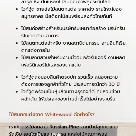
ลารุส ซึ่งเป็นแหล่งไม้สนคุณภาพสูงระดับโลก
ไวท์วู้ด ขายส่งไม้สนตกแต่ง ราคาส่ง รายใหญ่ของ
สมุทรสาคร มีสต๊อกไม้สนพร้อมส่งทั่วไทยทันที
ไม้สนก่อสร้างสำหรับบริษัทรับเหมาก่อสร้าง บริษัทรับ
รีโนเวทบ้าน-อาคาร
ไม้สนตกแต่งสำหรับ งานสถาปัตยกรรม งานอินทีเรีย
ตกแต่งภายใน
ไม้สนลายสวยสำหรับงานบิ้วอินเฟอร์นิเจอร์ งานผลิต
เฟอร์นิเจอร์ไม้และของตกแต่ง
ไวท์วู้ดส่งมอบสินค้าตรงปก รวดเร็ว สนองความ
ต้องการของลูกค้าทั่วไทย ประสบการณ์กว่า 30 ปี
ไวท์วู้ดพร้อมเป็นหุ้นส่วนทางธุรกิจที่ดี ที่มีส่วนช่วย
ผลักดัน ให้โปรเจคของท่านสำเร็จได้อย่างราบรื่น
ไม้สนตกแต่งจาก Whitewood ดีอย่างไร?
เราคัดสรรไม้สนขาว Russian Pine จากป่าปลูกทดแทน
รัสเซีย เอสโตเนียและเบลารุส แหล่งไม้คุณภาพสูง