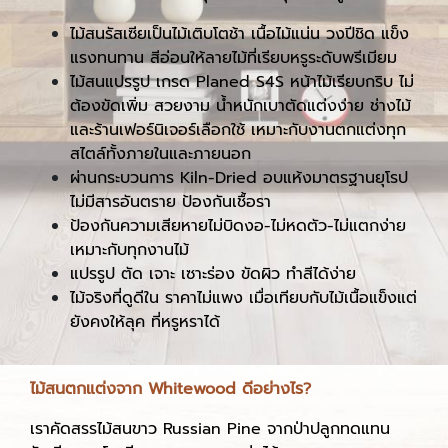
ไม้สนรัสเซียเป็นไม้เติบโตช้า เนื้อไม้แน่น วงปีชิด แข็ง
แรงทนทาน สีอ่อนให้ลายไม้ที่เรียบหรูระดับพรีเมียม
ไม้สนแปรรูป เกรด Planed S4S หน้าไม้เรียบกริบ ไม่
ต้องขัดเพิ่ม สวยงาม น้ำหนักเบาตัดแต่งง่าย ช่างไม้
และร้านเฟอร์นิเจอร์เลือกใช้ เหมาะกับงานตกแต่งทุก
สไตล์ทั้งภายในและภายนอก
ผ่านกระบวนการ Kiln-Dried อบแห้งมาตรฐานยุโรป
ไม่มีสารอันตราย ป้องกันเชื้อรา
ป้องกันความเสียหายไม่บิดงอ-ไม่หดตัว-ไม่แตกง่าย
เหมาะกับทุกงานไม้
แปรรูป ตัด เจาะ เซาะร่อง ขัดผิว ทำสีได้ง่าย
ไม้จริงที่ดูดีใน ราคาไม่แพง เมื่อเทียบกับไม้เนื้อแข็งแต่
ยังคงให้ลุค ที่หรูหราได้
ไม้สนตกแต่งจาก Whitewood ดีอย่างไร?
เราคัดสรรไม้สนขาว Russian Pine จากป่าปลูกทดแทน