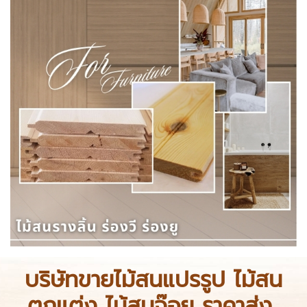
บริษัทขายไม้สนแปรรูป ไม้สน
ตกแต่ง ไม้สนจ๊อย ราคาส่ง